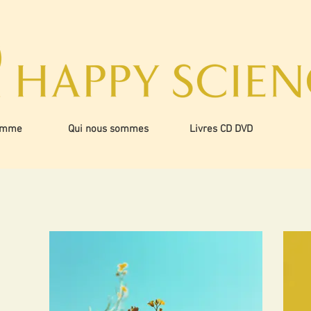
amme
Qui nous sommes
Livres CD DVD