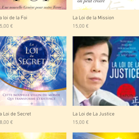
Aperçu rapide
Aperçu rapide
a loi de la Foi
La Loi de la Mission
rix
Prix
5,00 €
15,00 €
Aperçu rapide
Aperçu rapide
a Loi de Secret
La Loi de La Justice
rix
Prix
8,00 €
15,00 €