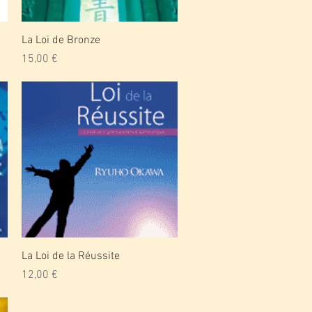
Aperçu rapide
La Loi de Bronze
Prix
15,00 €
Aperçu rapide
La Loi de la Réussite
Prix
12,00 €