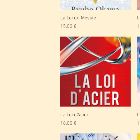
Aperçu rapide
La Loi du Messie
L
Prix
P
15,00 €
1
Aperçu rapide
La Loi d'Acier
L
Prix
P
18,00 €
1