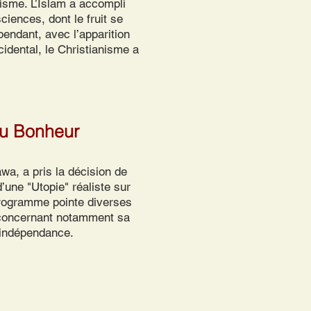
isme. L’Islam a accompli
iences, dont le fruit se
endant, avec l’apparition
idental, le Christianisme a
du Bonheur
a, a pris la décision de
d’une "Utopie" réaliste sur
 programme pointe diverses
 concernant notamment sa
e indépendance.