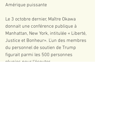
Amérique puissante
Le 3 octobre dernier, Maître Okawa 
donnait une conférence publique à 
Manhattan, New York, intitulée « Liberté, 
Justice et Bonheur». L'un des membres 
du personnel de soutien de Trump 
figurait parmi les 500 personnes 
réunies pour l’écouter.
« J’ai beaucoup d’espoir dans les États-
Unis et le Japon, pour que ces deux pays 
soient les leaders du monde dès cette 
année et pour au moins trois cents 
ans... C'est votre mission. C'est ce que je 
souhaite vous dire aujourd'hui. Soyez 
grands, grandissez encore. Un pouvoir 
fort implique de fortes responsabilités. 