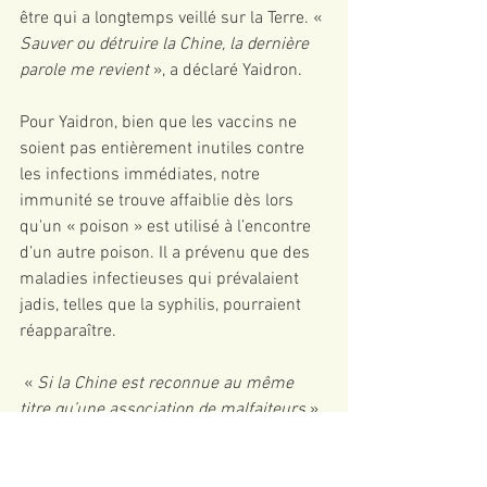
être qui a longtemps veillé sur la Terre. « 
Sauver ou détruire la Chine, la dernière 
parole me revient 
», a déclaré Yaidron. 
Pour Yaidron, bien que les vaccins ne 
soient pas entièrement inutiles contre 
les infections immédiates, notre 
immunité se trouve affaiblie dès lors 
qu'un « poison » est utilisé à l’encontre 
d’un autre poison. Il a prévenu que des 
maladies infectieuses qui prévalaient 
jadis, telles que la syphilis, pourraient 
réapparaître. 
 « 
Si la Chine est reconnue au même 
titre qu’une association de malfaiteurs
 », 
a-t-il déclaré, la contre-mesure « 
serait 
un missile balistique intercontinental 