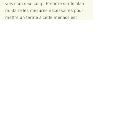
vies d’un seul coup. Prendre sur le plan 
militaire les mesures nécessaires pour 
mettre un terme à cette menace est 
parfaitement justifié.
Dans certains cas, la communauté 
internationale a soutenu ces 
interventions dites humanitaires.
Prenons, par exemple, l’attaque lancée 
par les États-Unis contre la Syrie en avril 
dernier. Dès que Trump a confirmé 
l’emploi d’armes chimiques par Assad, 
afin de tuer des civils, il a envoyé des 
Tomahawks pour bombarder les bases 
militaires syriennes. De nombreux pays 
ont exprimé leur soutien au constat que 
la décision de Trump revenait à une 
intervention humanitaire.